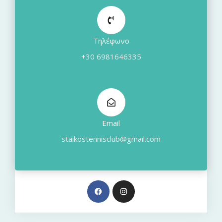
Τηλέφωνο
+30 6981646335
Email
staikostennisclub@gmail.com
F
I
a
n
c
s
e
t
b
a
o
g
o
r