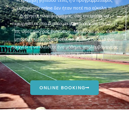
μαθημάτων online δεν ήταν ποτέ πιο εύκολα. Η
εύχρηστη πλατφόρμα μας, σας επιτρέπει να
περιηγηθείτε στα διαθέσιμα γήπεδα και να επιλέξετε
τις ώρες που σας βολεύουν. Με μερικά μόνο κλικ,
μπορείτε να εξασφαλίσετε το γήπεδο σας για ένα
παιχνίδι ή να κλείσετε ένα μάθημα, απολαμβάνοντας
μια εύκολη και γρήγορη διαδικασία.
ONLINE BOOKING