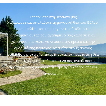
Χαλαρώστε στη βεράντα μας
Χαλαρώστε και απολαύστε τη μοναδική θέα του Βόλου,
του Πηλίου και του Παγασητικού κόλπου,
απολαμβάνοντας τον αγαπημένο σας καφέ σε έναν
χώρο που σας καλεί να νιώσετε την ηρεμία και την
ομορφιά της περιοχής. Αφεθείτε στους αργούς
ρυθμούς της στιγμής, επιτρέποντας στη μαγευτική θέα
και την ευχάριστη ατμόσφαιρα να σας αγκαλιάσουν,
προσφέροντας μια αξέχαστη εμπειρία χαλάρωσης και
ανανέωσης