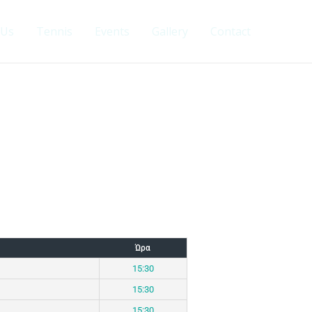
 Us
Tennis
Events
Gallery
Contact
Ώρα
15:30
15:30
15:30