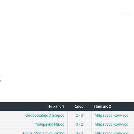
About
ς
Παίκτης 1
Σκορ
Παίκτης 2
Θεοδοσιάδης Λάζαρος
2 - 0
Μπρέντας Κων/νος
Ρουσμένης Νίκος
0 - 2
Μπρέντας Κων/νος
Βαφειάδης Παναγιώτης
0 - 2
Μπρέντας Κων/νος