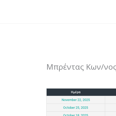
Skip
to
content
Μπρέντας Κων/νο
By
admin
/
September 6, 2025
Ημέρα
November 22, 2025
October 25, 2025
October 18, 2025