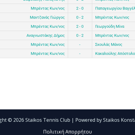
Μπρέντας Κων/νος
2 - 0
Παπαγεωργίου Βαγγέ
Μαντζανάς Γιώργος
0 - 2
Μπρέντας Κων/νος
Μπρέντας Κων/νος
2 - 0
Γεωργούδη Μίνα
Αναγνωστάκης Δήμος
0 - 2
Μπρέντας Κων/νος
Μπρέντας Κων/νος
-
Σκουλάς Μάνος
Μπρέντας Κων/νος
-
Κακαλούλης Απόστολο
ght © 2026 Staikos Tennis Club | Powered by Staikos Konst
Πολιτική Απορρήτου