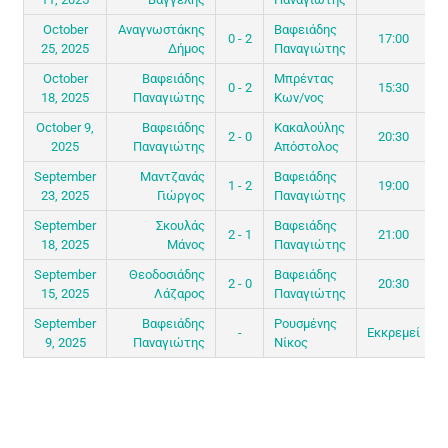
October
Αναγνωστάκης
Βαφειάδης
0 - 2
17:00
25, 2025
Δήμος
Παναγιώτης
October
Βαφειάδης
Μπρέντας
0 - 2
15:30
18, 2025
Παναγιώτης
Κων/νος
October 9,
Βαφειάδης
Κακαλούλης
2 - 0
20:30
2025
Παναγιώτης
Απόστολος
September
Μαντζανάς
Βαφειάδης
1 - 2
19:00
23, 2025
Γιώργος
Παναγιώτης
September
Σκουλάς
Βαφειάδης
2 - 1
21:00
18, 2025
Μάνος
Παναγιώτης
September
Θεοδοσιάδης
Βαφειάδης
2 - 0
20:30
15, 2025
Λάζαρος
Παναγιώτης
September
Βαφειάδης
Ρουσμένης
-
Εκκρεμεί
9, 2025
Παναγιώτης
Νίκος