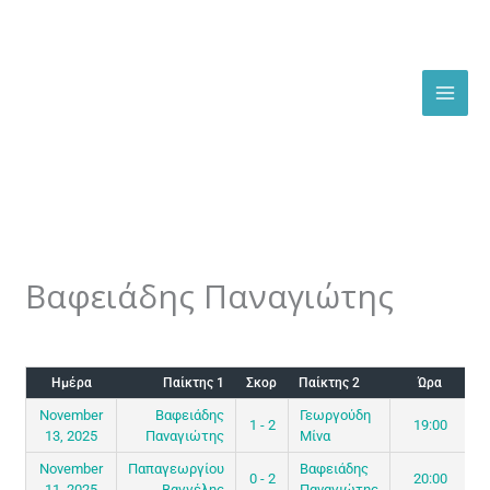
Skip
to
content
Βαφειάδης Παναγιώτης
By
admin
/
September 6, 2025
Ημέρα
Παίκτης 1
Σκορ
Παίκτης 2
Ώρα
November
Βαφειάδης
Γεωργούδη
1 - 2
19:00
13, 2025
Παναγιώτης
Μίνα
November
Παπαγεωργίου
Βαφειάδης
0 - 2
20:00
11, 2025
Βαγγέλης
Παναγιώτης