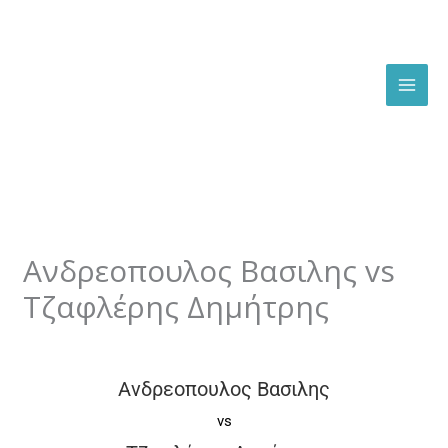
Skip
to
content
Ανδρεοπουλος Βασιλης vs
Τζαφλέρης Δημήτρης
By
admin
/
October 13, 2025
Ανδρεοπουλος Βασιλης
vs